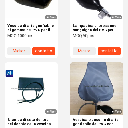
Vescica di aria gonfiabile
Lampadina di pressione
di gomma del PVC per il
sanguigna del PVC per lo
progetto della fossa
sfigmomanometro
MOQ:
1000pcs
MOQ:
50pcs
manuale di inflazione
Miglior
contatto
Miglior
contatto
prezzo
prezzo
Casa
Prodotti
Video
Circa Noi
Stampa di seta dei tubi
Vescica o cuscino di aria
del doppio della vescica
gonfiabile del PVC con la