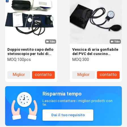
Doppio vestito capo dello
Vescica di aria gonfiabile
stetoscopio per tubi di
del PVC del cuscino
gomma della vescica di
medico con la singola
MOQ:
100pcs
MOQ:
300
aria del polsino di
metropolitana ed il valore
pressione sanguigna i
doppi
Miglior
contatto
Miglior
contatto
prezzo
prezzo
Risparmia tempo
Lasciaci contattare i migliori prodotti con
te.
Dai il tuo requisito