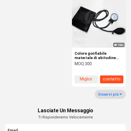
Lampadina della soffiatore dell'aria
Pompa a mano medica
Aeratore della lampadina
Vescica di aria gonfiabile
Colore gonfiabile
tubatura del grado medico
materiale di abitudine
della metropolitana del
MOQ:
300
grado medico della
Valvole di controllo di flusso aria
vescica di aria del PVC
singolo
Miglior
contatto
Lampadina di pressione sanguigna
prezzo
Yoni Steam Seat
Osservi più
Insieme foggiante a coppa facciale
Lasciate Un Messaggio
Ti Risponderemo Velocemente
Insieme foggiante a coppa di Hijama
Email