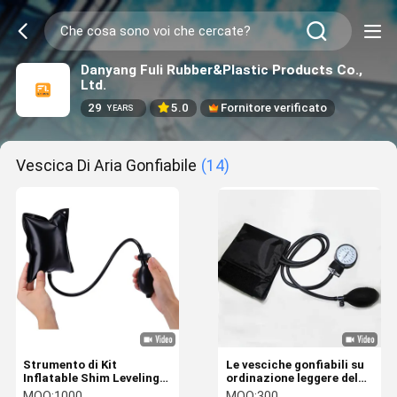
Danyang Fuli Rubber&Plastic Products Co.,
Ltd.
29
5.0
Fornitore verificato
YEARS
Vescica Di Aria Gonfiabile
(14)
Strumento di Kit
Le vesciche gonfiabili su
Inflatable Shim Leveling
ordinazione leggere del
Alignment della pompa
PVC con le
MOQ:
1000
MOQ:
300