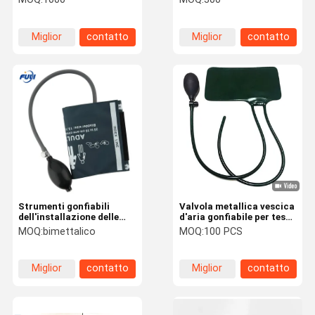
del cuneo dell'aria per lo
valvole/ginocchio
strumento universale
scelgono la
domestico di riparazione
metropolitana
Miglior
contatto
Miglior
contatto
di uso
prezzo
prezzo
Strumenti gonfiabili
Valvola metallica vescica
dell'installazione delle
d'aria gonfiabile per test
vesciche del PVC della
precisi della pressione
MOQ:
bimettalico
MOQ:
100 PCS
sostanza tossica bassa
sanguigna con misura di
TPU per le porte e
mercurio di 300 mm
Windows della lega di
Miglior
contatto
Miglior
contatto
alluminio
prezzo
prezzo