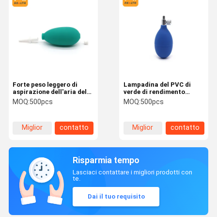
Forte peso leggero di
Lampadina del PVC di
aspirazione dell'aria della
verde di rendimento
lampadina elasticità non
elevato, corredo manuale
MOQ:
500pcs
MOQ:
500pcs
tossica della pompa di
di pressione sanguigna di
buona
buona elasticità
Miglior
contatto
Miglior
contatto
prezzo
prezzo
Risparmia tempo
Lasciaci contattare i migliori prodotti con
te.
Dai il tuo requisito