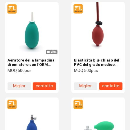
Aeratore della lampadina
Elasticità blu-chiaro del
di emisfero con l'OEM
PVC del grado medico
della valvola del rilascio
della lampadina della
MOQ:
500pcs
MOQ:
500pcs
del metallo disponibile
pompa di pressione
sanguigna chiara buona
Miglior
contatto
Miglior
contatto
prezzo
prezzo