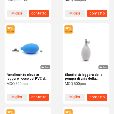
sphygmomenometer del
chiare parti dello
lattice dell'aeratore della
sfigmomanometro del
lampadina di 95mm
PVC
Miglior
contatto
Miglior
contatto
prezzo
prezzo
Rendimento elevato
Elasticità leggera della
leggero rosso del PVC del
pompa di aria della
grado medico del
lampadina della mano del
MOQ:
500pcs
MOQ:
500pcs
ventilatore della polvere
PVC del grado medico
di Rosa Rocket
buona
Miglior
contatto
Miglior
contatto
prezzo
prezzo