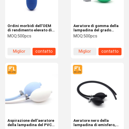
Ordini morbidi dell'OEM
Aeratore di gomma della
di rendimento elevato di
lampadina del grado
giallo del PVC
medico, chiara
MOQ:
500pcs
MOQ:
500pcs
dell'aeratore durevole
lampadina di gomma di
della lampadina
aspirazione
Miglior
contatto
Miglior
contatto
prezzo
prezzo
Casa
Prodotti
Video
Circa Noi
Aspirazione dell'aeratore
Aeratore nero della
della lampadina del PVC
lampadina di emisfero,