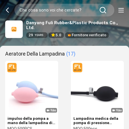
Danyang Fuli Rubber&Plastic Products Co.,
Ltd.
29
5.0
Fornitore verificato
YEARS
Aeratore Della Lampadina
(17)
impulso della pompa a
Lampadina medica della
mano della lampadina di
pompa di pressione
BP della lampadina di
sanguigna di inflazione,
MOQ:
500PCS
MOQ:
500pcs