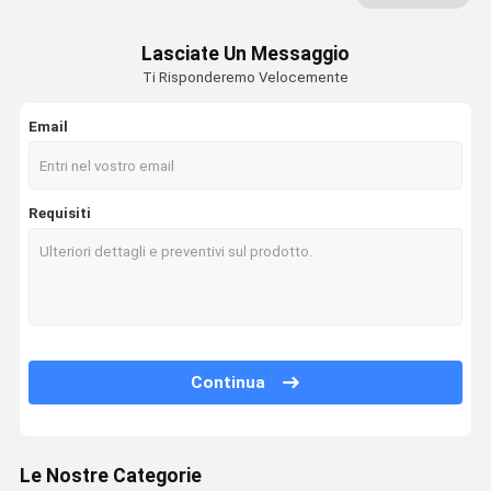
Lampadina della soffiatore dell'aria
Lasciate Un Messaggio
Pompa a mano medica
Ti Risponderemo Velocemente
Aeratore della lampadina
Email
Vescica di aria gonfiabile
tubatura del grado medico
Requisiti
Valvole di controllo di flusso aria
Lampadina di pressione sanguigna
Yoni Steam Seat
Continua
Insieme foggiante a coppa facciale
Insieme foggiante a coppa di Hijama
Le Nostre Categorie