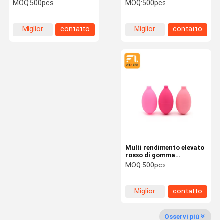
di rosso rosso scuro
pompa flessibile durevole
MOQ:
500pcs
MOQ:
500pcs
buona, pompa della
della lampadina di
lampadina dell'aria di
compressione con la
rendimento elevato
valvola di rame dalla m.
Giro Della
Controllo Di
Contattici
Notizie
Miglior
contatto
Miglior
contatto
Fabbrica
Qualità
prezzo
prezzo
Richieda Una
Citazione
Lampadina di gomma di aspirazione
Multi rendimento elevato
Siringa di gomma dell'orecchio della lampadina
rosso di gomma
funzionale del grado
MOQ:
500pcs
Palla di ginnastica ritmica
medico di Rosa della
pompa di aria della
lampadina
Palla ritmica della palestra
Miglior
contatto
prezzo
Lampadina di gomma della spolverata
Osservi più