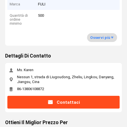
Marca
FULI
Quantità di
500
ordine
minimo
Osservi più
Dettagli Di Contatto
Ms. Karen
Nessun 1, strada di Liugoudong, Zheliu, Lingkou, Danyang,
Jiangsu, Cina
86-13806108872
Contattaci
Ottieni Il Miglior Prezzo Per