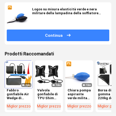
Logos su misura elasticità verde e nera
militare della lampadina della soffiatore
dell'aria buona
Continua
Prodotti Raccomandati
Fabbro
Valvola
Chiara pompa
Borsa di
gonfiabile Air
gonfiabile di
aspirante
gomma 10
Wedge di
TPU Shim
verde militare
220kg del
0.8mm TPU
Bag With
flessibile
cuneo
16*16cm
Metal Release
della multi
dell'aria di
Miglior prezzo
Miglior prezzo
Miglior prezzo
Miglior pr
lampadina di
TPU con la
gomma
lampadina 