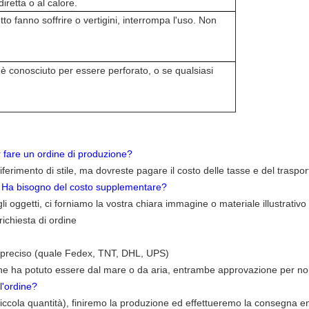
iretta o al calore.
tto fanno soffrire o vertigini, interrompa l'uso. Non
o è conosciuto per essere perforato, o se qualsiasi
 fare un ordine di produzione?
riferimento di stile, ma dovreste pagare il costo delle tasse e del traspor
i? Ha bisogno del costo supplementare?
 oggetti, ci forniamo la vostra chiara immagine o materiale illustrativo
ichiesta di ordine
o preciso (quale Fedex, TNT, DHL, UPS)
one ha potuto essere dal mare o da aria, entrambe approvazione per no
l'ordine?
piccola quantità), finiremo la produzione ed effettueremo la consegna en