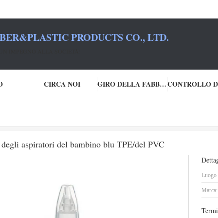
BER&PLASTIC PRODUCTS CO., LTD.
UN IMPEGNO ALLA SOCIETÀ!
O
CIRCA NOI
GIRO DELLA FABBRICA
cchio della lampadina
Peso leggero nasale del grado medico degli aspirator
 degli aspiratori del bambino blu TPE/del PVC
Dettag
Luogo d
Marca:
Termi