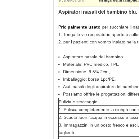
EVIDENZIARE:
siringa della lampadi
Aspiratori nasali del bambino blu,
Pricipalmente usato
per succhiare il n
1. Tenga le vie respiratorie aperte e solle
2. per i pazienti con vomito inalato nella 
Aspiratore nasale del bambino
Materiale: PVC medico, TPE
Dimensione: 9.5*4.2cm,
Imballaggio: borsa 1pc/PE,
Aiuti nasali degli aspiratori del bambi
Possiamo offrire le progettazioni differen
Pulizia e stoccaggio:
1. Pulisca completamente la siringa con
2. Scuota fuori l'acqua in eccesso e lasc
3. Immagazzini in un posto fresco e asciut
taglienti.