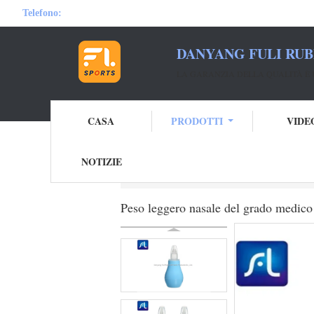
Telefono:
DANYANG FULI RUB
LA GARANZIA DELLA QUALITÀ È 
CASA
PRODOTTI
VIDE
NOTIZIE
Casa
Prodotti
Siringa di gomma dell'ore
Peso leggero nasale del grado medico