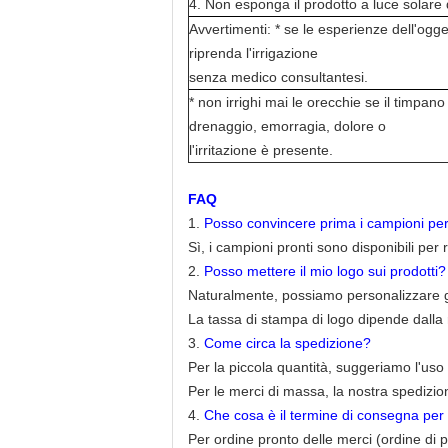
4. Non esponga il prodotto a luce solare d
Avvertimenti: * se le esperienze dell'ogge
riprenda l'irrigazione
senza medico consultantesi.
* non irrighi mai le orecchie se il timpan
drenaggio, emorragia, dolore o
l'irritazione è presente.
FAQ
1.
Posso convincere prima i campioni per
Sì, i campioni pronti sono disponibili per 
2.
Posso mettere il mio logo sui prodott
Naturalmente, possiamo personalizzare gli
La tassa di stampa di logo dipende dalla r
3.
Come circa la spedizione?
Per la piccola quantità, suggeriamo l'us
Per le merci di massa, la nostra spedizi
4.
Che cosa è il termine di consegna per 
Per ordine pronto delle merci (ordine di 