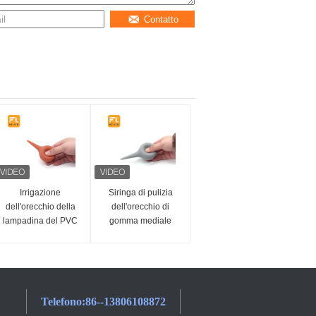
Contatto
Irrigazione
Siringa di pulizia
dell'orecchio della
dell'orecchio di
lampadina del PVC
gomma mediale
del grado medico di
25ml del diametro
Resuable ed
42mm per i bambini
ordini dell'OEM
25ml/35ml di
Syringing
Telefono:
86--13806108872