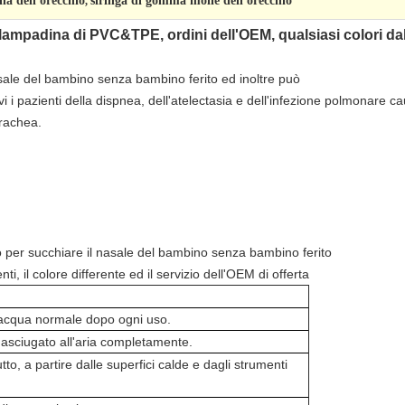
na dell'orecchio
siringa di gomma molle dell'orecchio
,
 lampadina di PVC&TPE, ordini dell'OEM, qualsiasi colori da
asale del bambino senza bambino ferito ed inoltre può
vi i pazienti della dispnea, dell'atelectasia e dell'infezione polmonare c
trachea.
no per succhiare il nasale del bambino senza bambino ferito
ti, il colore differente ed il servizio dell'OEM di offerta
 acqua normale dopo ogni uso.
i asciugato all'aria completamente.
to, a partire dalle superfici calde e dagli strumenti