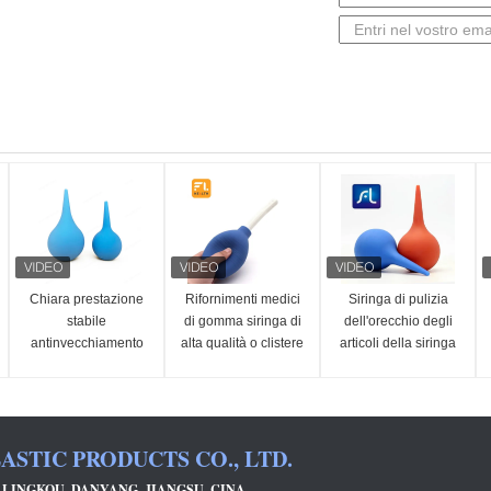
Chiara prestazione
Rifornimenti medici
Siringa di pulizia
stabile
di gomma siringa di
dell'orecchio degli
antinvecchiamento
alta qualità o clistere
articoli della siringa
del grado medico
rettale della siringa
dell'orecchio di FULI
della siringa della
lampadina
dell'orecchio del
STIC PRODUCTS CO., LTD.
PVC
 LINGKOU, DANYANG, JIANGSU, CINA