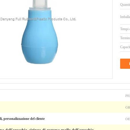
Quanti
Imballa
Tempi 
Termin
Capacit
PE
GR
OE
li, personalizzazione del cliente