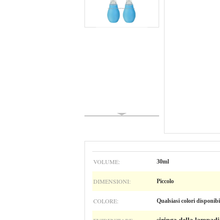
VOLUME:
30ml
DIMENSIONI:
Piccolo
COLORE:
Qualsiasi colori disponibi