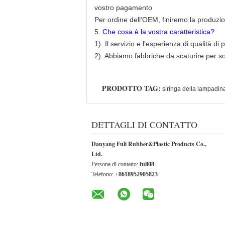
vostro pagamento
Per ordine dell'OEM, finiremo la produzi
5.
Che cosa è la vostra caratteristica?
1). Il servizio e l'esperienza di qualità d
2). Abbiamo fabbriche da scaturire per so
PRODOTTO TAG:
siringa della lampadina
DETTAGLI DI CONTATTO
Danyang Fuli Rubber&Plastic Products Co.,
Ltd.
Persona di contatto:
fuli08
Telefono:
+8618952905823