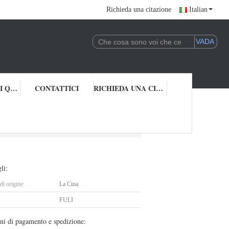
Richieda una citazione
Italian
CONTROLLO DI QUALITÀ
CONTATTICI
RICHIEDA UNA CITAZIONE
i del bambino blu TPE/del PVC
li:
i origine:
La Cina
FULI
ni di pagamento e spedizione: