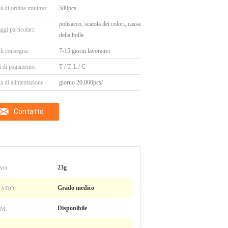
tà di ordine minimo:
500pcs
polisacco, scatola dei colori, cassa
ggi particolari:
della bolla
di consegna:
7-15 giorni lavorativi
i di pagamento:
T / T, L / C
à di alimentazione:
giorno 20,000pcs/
Contatto
SO:
23g
ADO:
Grado medico
M:
Disponibile