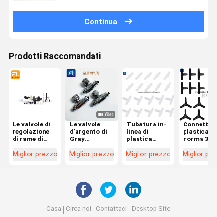
Continua
Prodotti Raccomandati
Le valvole di
Le valvole
Tubatura in-
Connettori
regolazione
d'argento di
linea di
plastica ne
di rame di
Gray
plastica
norma 3/1
plastica del
Sphygmomanometer
bianca del
della
flusso d'aria
Air Flow
connettore
tubatura d
Miglior prezzo
Miglior prezzo
Miglior prezzo
Miglior pr
dell'ago
Control
della valvola
linea aerea
hanno
ramano la
per aria
dell'acqua
compresso la
valvola di
dell'acquario,
tubatura
valvola di
regolazione
T a tre corsie
dell'aria
controllo
compressa
& diritto
manuale della
del flusso
valvola di
d'aria del
Casa
Circa noi
Contattaci
Desktop Site
regolazione
metallo