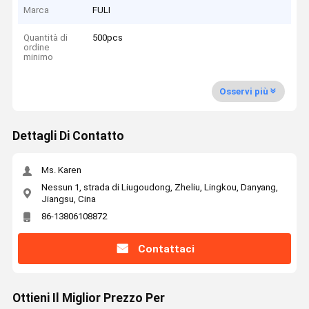
Marca
FULI
Quantità di
500pcs
ordine
minimo
Osservi più
Dettagli Di Contatto
Ms. Karen
Nessun 1, strada di Liugoudong, Zheliu, Lingkou, Danyang,
Jiangsu, Cina
86-13806108872
Contattaci
Ottieni Il Miglior Prezzo Per