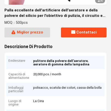
2
/
4
Palla eccellente dell'artificiere dell'aeratore e della
polvere del silicio per l'obiettivo di pulizia, il circuito e
l'altra elettronica del sensore
MOQ：500pcs
Miglior prezzo
Contattaci
Descrizione Di Prodotto
Evidenziare
,
pulitore della polvere dell'aeratore
aeratore di gomma della lampadina
Capacità di
20,000 pcs / month
alimentazione
Imballaggi
polisacco, scatola dei colori, cassa della bolla
particolari
Luogo di
La Cina
origine