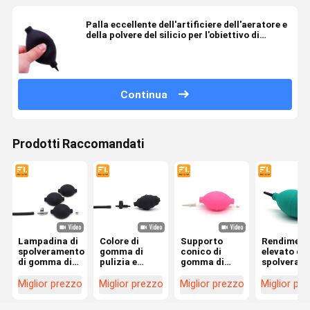
Palla eccellente dell'artificiere dell'aeratore e
della polvere del silicio per l'obiettivo di
pulizia, il circuito e l'altra elettronica del
sensore
Continua
Prodotti Raccomandati
Lampadina di
Colore di
Supporto
Rendiment
spolveramento
gomma di
conico di
elevato del
di gomma di
pulizia e
gomma di
spolverata
emisfero con
pacchetto
pulizia 7mm
elasticità 
valore di
dell'OEM della
di Digital
gomma
Miglior prezzo
Miglior prezzo
Miglior prezzo
Miglior pr
plastica del
pompa della
della siringa
leggera bl
rilascio
palla dello
della
della