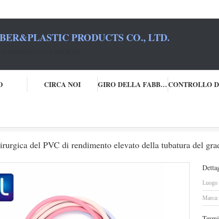
BER&PLASTIC PRODUCTS CO., LTD.
UN IMPEGNO ALLA SOCIETÀ!
O
CIRCA NOI
GIRO DELLA FABBRICA
L'abitudine colora la metropolitana chirurgica del PVC di rendimento elevato della tubatur
irurgica del PVC di rendimento elevato della tubatura del grado
Dettag
Luogo d
Marca:
Termi