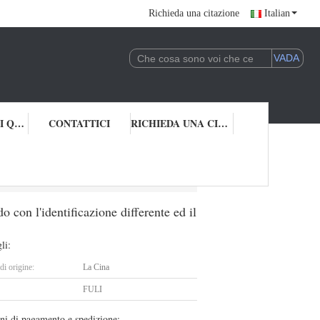
Richieda una citazione
Italian
CONTROLLO DI QUALITÀ
CONTATTICI
RICHIEDA UNA CITAZIONE
a del grado con l'identificazione differente ed il OD
 con l'identificazione differente ed il
li:
i origine:
La Cina
FULI
ni di pagamento e spedizione: