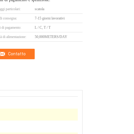
ggi particolari:
scatola
di consegna:
7-15 giorni lavorativi
i di pagamento:
L / C, T / T
à di alimentazione:
50,000METERS/DAY
Contatto