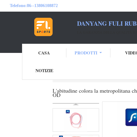
Telefono:
86--13806108872
DANYANG FULI RUB
LA GARANZIA DELLA QUALITÀ È 
CASA
PRODOTTI
VIDE
NOTIZIE
Casa
Prodotti
tubatura del grado medico
L'abitudine colora la metropolitana ch
OD