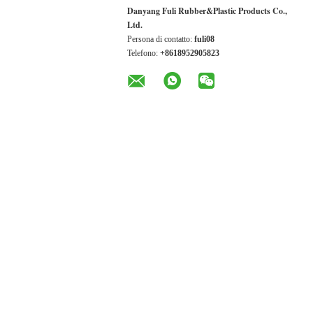
Danyang Fuli Rubber&Plastic Products Co.,
Ltd.
Persona di contatto:
fuli08
Telefono:
+8618952905823
ALTRI PRODOTTI