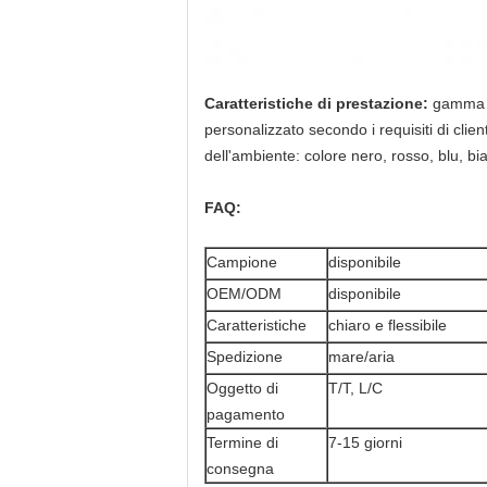
Caratteristiche di prestazione:
gamma di
personalizzato secondo i requisiti di clien
dell'ambiente: colore nero, rosso, blu, bia
FAQ:
Campione
disponibile
OEM/ODM
disponibile
Caratteristiche
chiaro e flessibile
Spedizione
mare/aria
Oggetto di
T/T, L/C
pagamento
Termine di
7-15 giorni
consegna