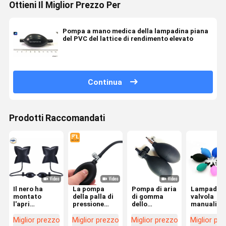
Ottieni Il Miglior Prezzo Per
Pompa a mano medica della lampadina piana
del PVC del lattice di rendimento elevato
Continua
Prodotti Raccomandati
Il nero ha
La pompa
Pompa di aria
Lampadina
montato
della palla di
di gomma
valvola
l'apri
pressione
dello
manuali de
gonfiabile
sanguigna è
sfigmomanometro
sostituzio
della porta
fatta del PVC
dell'aria con
della pom
Miglior prezzo
Miglior prezzo
Miglior prezzo
Miglior pr