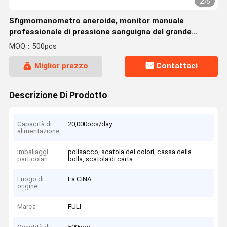
2
/
5
Sfigmomanometro aneroide, monitor manuale
professionale di pressione sanguigna del grande
polsino adulto, infermiere BP Monitor,
MOQ：500pcs
Miglior prezzo
Contattaci
Descrizione Di Prodotto
Capacità di
20,000ocs/day
alimentazione
Imballaggi
polisacco, scatola dei colori, cassa della
particolari
bolla, scatola di carta
Luogo di
La CINA
origine
Marca
FULI