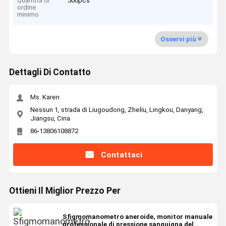
Quantità di
500pcs
ordine
minimo
Osservi più
Dettagli Di Contatto
Ms. Karen
Nessun 1, strada di Liugoudong, Zheliu, Lingkou, Danyang,
Jiangsu, Cina
86-13806108872
Contattaci
Ottieni Il Miglior Prezzo Per
Sfigmomanometro aneroide, monitor manuale
professionale di pressione sanguigna del