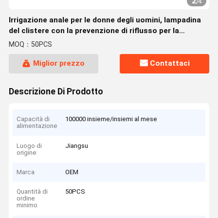
2
/
4
Irrigazione anale per le donne degli uomini, lampadina
del clistere con la prevenzione di riflusso per la
disintossicazione di pulizia dei due punti e
MOQ：50PCS
costipazione
Miglior prezzo
Contattaci
Descrizione Di Prodotto
Capacità di
100000 insieme/insiemi al mese
alimentazione
Luogo di
Jiangsu
origine
Marca
OEM
Quantità di
50PCS
ordine
minimo