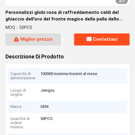
2
/
0
Personalizzi globi rosa di raffreddamento caldi del
ghiaccio dell'oro del fronte magico della palla dello
skinacare di cristallo dell'estate della pelle i mini
MOQ：50PCS
Miglior prezzo
Contattaci
Descrizione Di Prodotto
Capacità di
100000 insieme/insiemi al mese
alimentazione
Luogo di
Jiangsu
origine
Marca
OEM
Quantità di
50PCS
ordine
minimo