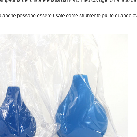
a lampadina del clistere è fatta dal PVC medico, ugello ha fatto 
o anche possono essere usate come strumento pulito quando av