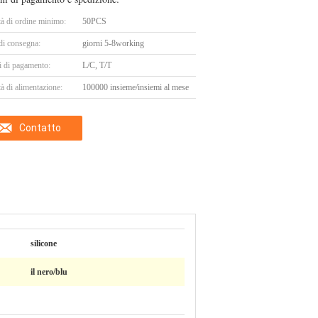
tà di ordine minimo:
50PCS
di consegna:
giorni 5-8working
i di pagamento:
L/C, T/T
à di alimentazione:
100000 insieme/insiemi al mese
Contatto
silicone
il nero/blu