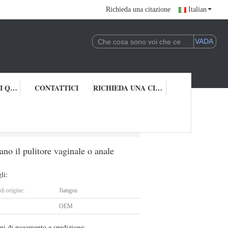
Richieda una citazione
Italian
CONTROLLO DI QUALITÀ
CONTATTICI
RICHIEDA UNA CITAZIONE
ti liberano il pulitore vaginale o anale riutilizzabile di Clyster
rano il pulitore vaginale o anale
li:
i origine:
Jiangsu
OEM
ni di pagamento e spedizione: