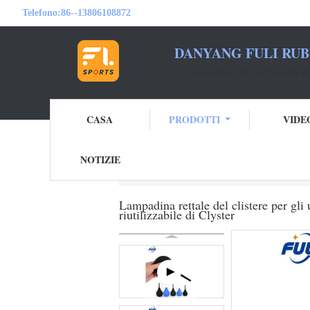
Telefono:
86--13806108872
DANYANG FULI RUB
LA GARANZIA DELLA QUALITÀ È 
CASA
PRODOTTI
VIDE
NOTIZIE
Casa
Prodotti
Lampadina di gomma di as
Lampadina rettale del clistere per gli 
riutilizzabile di Clyster