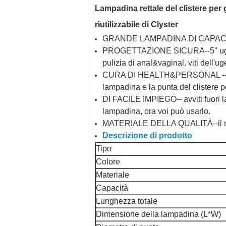
Lampadina rettale del clistere per g
riutilizzabile di Clyster
GRANDE LAMPADINA DI CAPACITÀ--bl
PROGETTAZIONE SICURA--5" ugello m
pulizia di anal&vaginal. viti dell'u
CURA DI HEALTH&PERSONAL -- gli aiu
lampadina e la punta del clistere
DI FACILE IMPIEGO-- avviti fuori la
lampadina, ora voi può usarlo.
MATERIALE DELLA QUALITÀ--il materi
Descrizione di prodotto
Tipo
Colore
Materiale
Capacità
Lunghezza totale
Dimensione della lampadina (L*W)