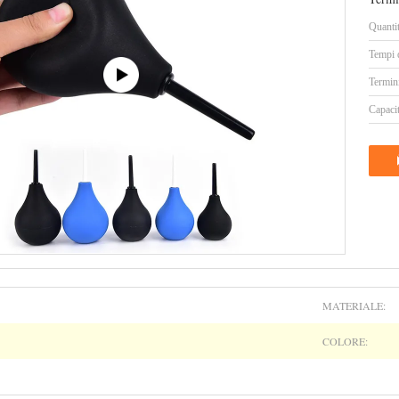
Quanti
Tempi 
Termin
Capacit
MATERIALE:
COLORE: