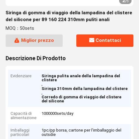
2
/
5
Siringa di gomma di viaggio della lampadina del clistere
del silicone per 89 160 224 310mm puliti anali
MOQ：50sets
Miglior prezzo
Contattaci
Descrizione Di Prodotto
Evidenziare
Siringa pulita anale della lampadina del
clistere
,
Siringa 310mm della lampadina del clistere
,
Corredo di gomma di viaggio del clistere
del silicone
Capacità di
1000000sets/day
alimentazione
Imballaggi
1pc/pp borsa, cartone per l'imballaggio del
particolari
outsdie