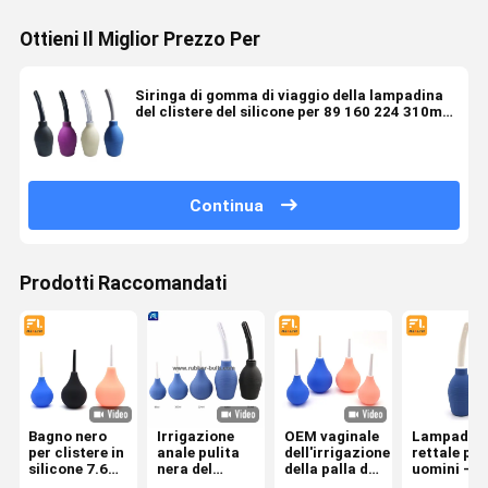
Ottieni Il Miglior Prezzo Per
Siringa di gomma di viaggio della lampadina
del clistere del silicone per 89 160 224 310mm
puliti anali
Continua
Prodotti Raccomandati
Bagno nero
Irrigazione
OEM vaginale
Lampadin
per clistere in
anale pulita
dell'irrigazione
rettale per 
silicone 7.6
nera del
della palla del
uomini -
oz Pulita
corredo 7.6oz
clistere del
irrigazion