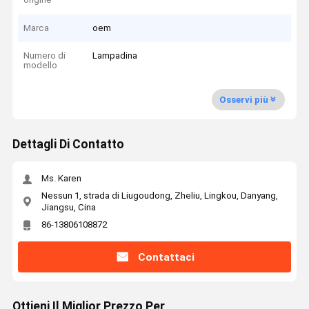
Marca
oem
Numero di
Lampadina
modello
Osservi più
Dettagli Di Contatto
Ms. Karen
Nessun 1, strada di Liugoudong, Zheliu, Lingkou, Danyang,
Jiangsu, Cina
86-13806108872
Contattaci
Ottieni Il Miglior Prezzo Per