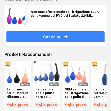
Non cassaforte anale dell'irrigazione 100%
della vagina del PVC del ftalato 224ML
riutilizzabile
Continua
Prodotti Raccomandati
Bagno nero
Irrigazione
OEM vaginale
Lampadin
per clistere in
anale pulita
dell'irrigazione
rettale per 
silicone 7.6
nera del
della palla del
uomini -
oz Pulita
corredo 7.6oz
clistere del
irrigazion
doccia anale
della
clistere
anale del
Miglior prezzo
Miglior prezzo
Miglior prezzo
Miglior pr
con tubo da
lampadina del
eliminabile
clistere per