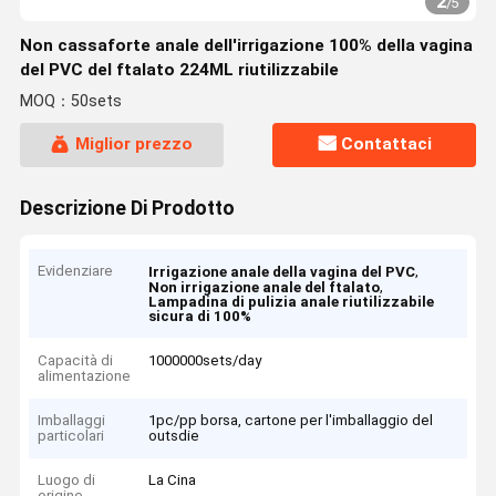
2
/
5
Non cassaforte anale dell'irrigazione 100% della vagina
del PVC del ftalato 224ML riutilizzabile
MOQ：50sets
Miglior prezzo
Contattaci
Descrizione Di Prodotto
Evidenziare
,
Irrigazione anale della vagina del PVC
,
Non irrigazione anale del ftalato
Lampadina di pulizia anale riutilizzabile
sicura di 100%
Capacità di
1000000sets/day
alimentazione
Imballaggi
1pc/pp borsa, cartone per l'imballaggio del
particolari
outsdie
Luogo di
La Cina
origine