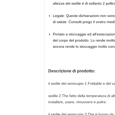
altezza del sedile è di soltanto 2 pol
Legale: Queste dichiarazioni non sono 
di salute. Consulti prego il vostro medi
Portato a stoccaggio ed all'essiccazion
del corpo del prodotto. Lo rende molto
ancora rende lo stoccaggio molto conv
Descrizione di prodotto:
il sedile del semicupio 1.Foldable e del
sedile 2.The fatto della temperatura di alta
installare, usare, rimuovere e pulire.
il sedile del semicupio 3.The è buono da 