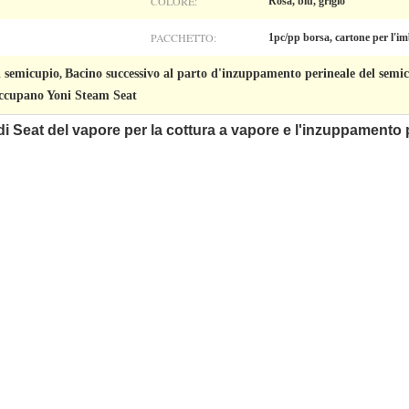
COLORE:
Rosa, blu, grigio
PACCHETTO:
1pc/pp borsa, cartone per l'im
l semicupio
Bacino successivo al parto d'inzuppamento perineale del semi
,
occupano Yoni Steam Seat
 Seat del vapore per la cottura a vapore e l'inzuppamento p