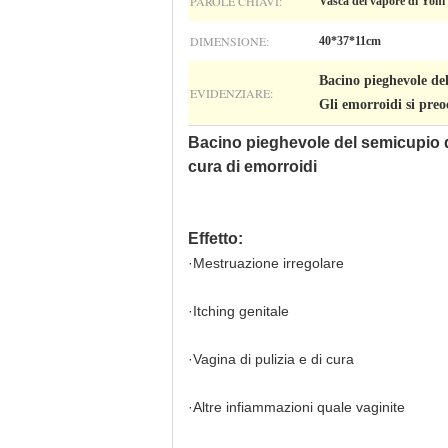
PAROLE CHIAVI:
Vasca del vapore di Yoni
DIMENSIONE:
40*37*11cm
Bacino pieghevole de
EVIDENZIARE:
Gli emorroidi si pre
Bacino pieghevole del semicupio di
cura di emorroidi
Effetto:
·Mestruazione irregolare
·Itching genitale
·Vagina di pulizia e di cura
·Altre infiammazioni quale vaginite