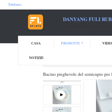
Telefono:
DANYANG FULI RUB
LA GARANZIA DELLA QUALITÀ È 
CASA
PRODOTTI
VIDE
NOTIZIE
Casa
Prodotti
Yoni Steam Seat
Bacino
Bacino pieghevole del semicupio per l