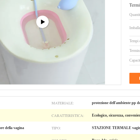
Termi
Quanti
Imballa
Tempi 
Termin
Capacit
MATERIALE:
protezione dell'ambiente pp del
CARATTERISTICA:
Ecologico, sicurezza, convenien
TIPO:
re della vagina
STAZIONE TERMALE vagin