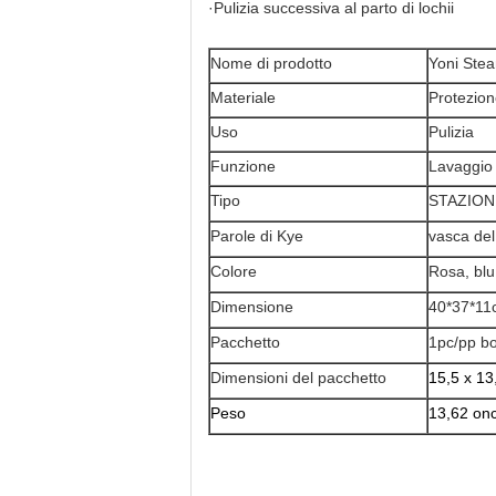
·Pulizia successiva al parto di lochii
Nome di prodotto
Yoni Ste
Materiale
Protezion
Uso
Pulizia
Funzione
Lavaggio 
Tipo
STAZION
Parole di Kye
vasca del
Colore
Rosa, blu,
Dimensione
40*37*11
Pacchetto
1pc/pp bo
Dimensioni del pacchetto
15,5 x 13,
Peso
13,62 on