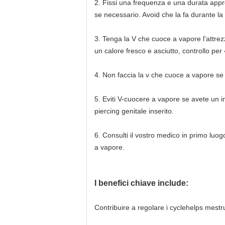
2.
Fissi una frequenza e una durata appropr
se necessario. Avoid che la fa durante la
3.
Tenga la V che cuoce a vapore l'attrezza
un calore fresco e asciutto, controllo per
4.
Non faccia la v che cuoce a vapore se s
5.
Eviti V-cuocere a vapore se avete un imp
piercing genitale inserito.
6.
Consulti il vostro medico in primo luogo
a vapore.
I benefici chiave include:
Contribuire a regolare i cyclehelps mest