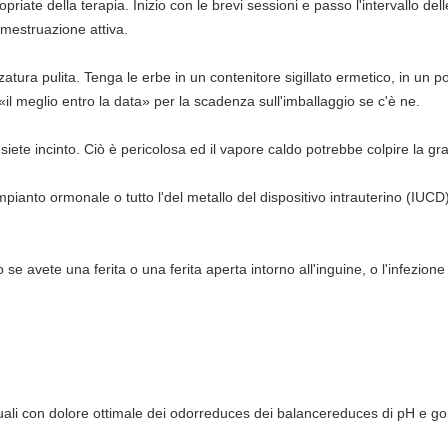
iate della terapia. Inizio con le brevi sessioni e passo l'intervallo del
 mestruazione attiva.
tura pulita. Tenga le erbe in un contenitore sigillato ermetico, in un pos
 «il meglio entro la data» per la scadenza sull'imballaggio se c'è ne.
iete incinto. Ciò è pericolosa ed il vapore caldo potrebbe colpire la grav
ianto ormonale o tutto l'del metallo del dispositivo intrauterino (IUCD),
 se avete una ferita o una ferita aperta intorno all'inguine, o l'infezione
ruali con dolore ottimale dei odorreduces dei balancereduces di pH e g