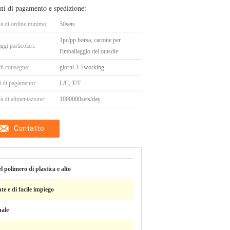
ni di pagamento e spedizione:
tà di ordine minimo:
50sets
1pc/pp borsa, cartone per
ggi particolari:
l'imballaggio del outsdie
di consegna:
giorni 3-7working
i di pagamento:
L/C, T/T
à di alimentazione:
1000000sets/day
Contatto
 polimero di plastica e alto
te e di facile impiego
ale