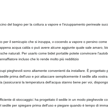
acino del bagno per la cottura a vapore e l'inzuppamento perineale succe
to per il semicupio che si inzuppa, v-cocendo a vapore o persino come b
ppena acqua calda o può avere alcune aggiunte quale sale amaro, bica
resche naturali. Per usarlo come bidet portatile potete convincere l'auto
nnaffiatore incluso che lo rende molto più redditizio
icupi pieghevoli sono altamente convenienti da installare. È progettato 
 sedile prima dell'uso e poi attaccare semplicemente il sedile alla vostra t
 (assicurarsi la temperatura dell'acqua stanno bene per voi, dispongono
ficiente di stoccaggio
:
ha progettato il sedile in un modo pieghevole c
el sedile per spiegare prima dell'uso e piegare quando è tempo di imma