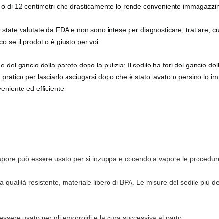
lici o di 12 centimetri che drasticamente lo rende conveniente immagaz
state valutate da FDA e non sono intese per diagnosticare, trattare, cur
co se il prodotto è giusto per voi
e del gancio della parete dopo la pulizia: Il sedile ha fori del gancio d
 pratico per lasciarlo asciugarsi dopo che è stato lavato o persino lo i
eniente ed efficiente
 vapore può essere usato per si inzuppa e cocendo a vapore le procedure
 qualità resistente, materiale libero di BPA. Le misure del sedile più dei 
essere usato per gli emorroidi e la cura successiva al parto.