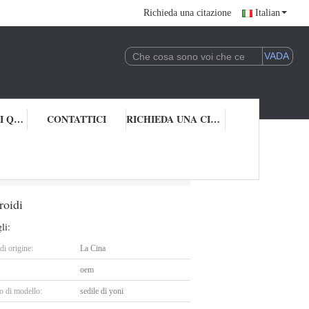
Richieda una citazione
Italian
CONTROLLO DI QUALITÀ
CONTATTICI
RICHIEDA UNA CITAZIONE
 cura di emorroidi
roidi
li:
i origine:
La Cina
oem
 di modello:
sedile di yoni