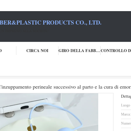
BER&PLASTIC PRODUCTS CO., LTD.
UN IMPEGNO ALLA SOCIETÀ!
O
CIRCA NOI
GIRO DELLA FABBRICA
 pieghevole del semicupio per l'inzuppamento perineale successivo al parto e la
'inzuppamento perineale successivo al parto e la cura di emor
Dettag
Luogo d
Marca:
Numero