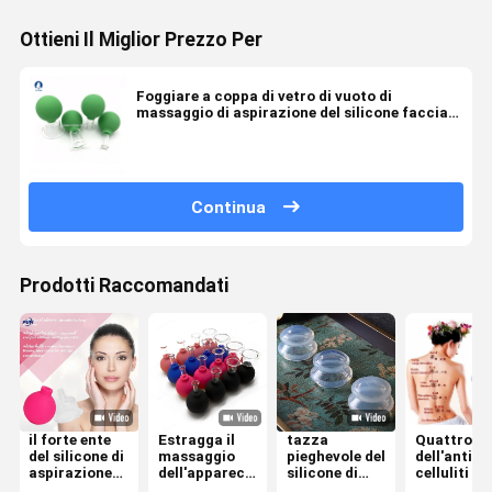
Ottieni Il Miglior Prezzo Per
Foggiare a coppa di vetro di vuoto di
massaggio di aspirazione del silicone facciale
del PVC ha messo le anti celluliti
Continua
Prodotti Raccomandati
il forte ente
Estragga il
tazza
Quattro pe
del silicone di
massaggio
pieghevole del
dell'anti de
aspirazione
dell'apparecchiatura
silicone di
celluliti di
4pcs/Set
di vuoto che
massaggio di
vuoto taz