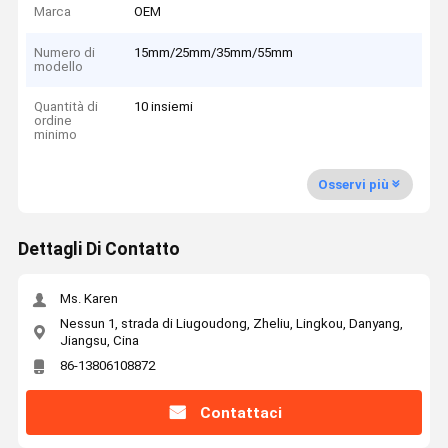
Marca
OEM
Numero di
15mm/25mm/35mm/55mm
modello
Quantità di
10 insiemi
ordine
minimo
Osservi più
Dettagli Di Contatto
Ms. Karen
Nessun 1, strada di Liugoudong, Zheliu, Lingkou, Danyang,
Jiangsu, Cina
86-13806108872
Contattaci