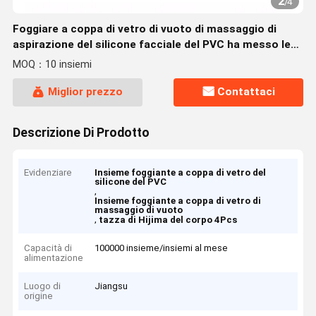
2
/
4
Foggiare a coppa di vetro di vuoto di massaggio di
aspirazione del silicone facciale del PVC ha messo le
anti celluliti
MOQ：10 insiemi
Miglior prezzo
Contattaci
Descrizione Di Prodotto
Evidenziare
Insieme foggiante a coppa di vetro del
silicone del PVC
,
Insieme foggiante a coppa di vetro di
massaggio di vuoto
,
tazza di Hijima del corpo 4Pcs
Capacità di
100000 insieme/insiemi al mese
alimentazione
Luogo di
Jiangsu
origine